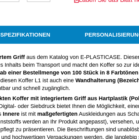
SPEZIFIKATIONEN
PERSONALISIERU
rtem Griff
aus dem Katalog von E-PLASTICASE. Dieser in d
s Inhalts beim Transport und macht den Koffer so zur i
 ab einer Bestellmenge von 100 Stück in 8 Farbtönen
 diesen Koffer L1 ist auch eine
Wandhalterung (Bezeich
htbar und schnell zugänglich.
 Koffer mit integriertem Griff aus Hartplastik (Poly
igital- oder Siebdruck bietet Ihnen die Möglichkeit, eine
as
Innere
ist mit
maßgefertigten
Auskleidungen aus Scha
ststoffs werden an Ihr Produkt angepasst), versehen, 
pflegt zu präsentieren. Die Beschriftungen sind unablös
nd hochwertigen Verpackungen werden, die langlebig s