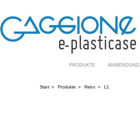
PRODUKTE
ANWENDUNG
Start
>
Produkte
>
Retro
>
L1