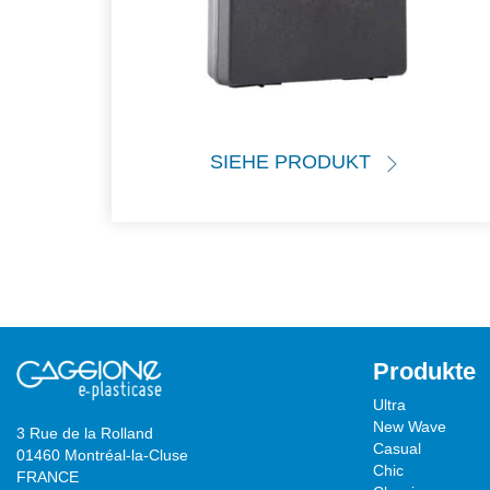
SIEHE PRODUKT
Produkte
Ultra
New Wave
3 Rue de la Rolland
Casual
01460 Montréal-la-Cluse
Chic
FRANCE