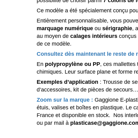
possibilité de choisir parmi
7 coloris de 
Ce modèle a été spécialement conçu pou
Entièrement personnalisable, vous pouvez
marquage numérique
ou
sérigraphie
, 
au moyen de
calages intérieurs
conçus
de ce modèle.
Consultez dès maintenant le reste de 
En
polypropylène
ou PP
, ces mallettes 
chimiques. Leur surface plane et forme re
Exemples d’application
: Trousse de se
d’accessoires, kit de pièces de secours
Zoom sur la marque :
Gaggione E-plastic
étuis, valises et boîtes en plastique. L
France et disponible en stock. Nos inter
ou par mail à
plasticase@gaggione.co