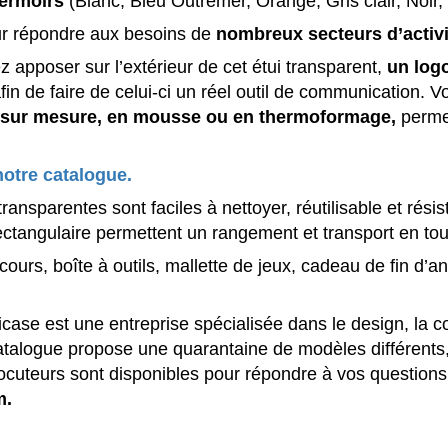
fermoirs
(Blanc, Bleu Outremer, Orange, Gris clair, Noir,
r répondre aux besoins de
nombreux secteurs d’activi
 apposer sur l’extérieur de cet étui transparent,
un log
afin de faire de celui-ci un réel outil de communication. 
sur mesure, en mousse ou en thermoformage,
permet
notre catalogue.
transparentes sont faciles à nettoyer, réutilisable et rés
ctangulaire permettent un rangement et transport en tou
cours, boîte à outils, mallette de jeux, cadeau de fin d’a
…
ase est une entreprise spécialisée dans le design, la con
e catalogue propose une quarantaine de modèles différent
locuteurs sont disponibles pour répondre à vos question
m.