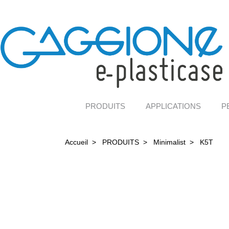
PRODUITS
APPLICATIONS
P
Accueil
>
PRODUITS
>
Minimalist
>
K5T