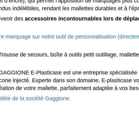
t d’encre), qui permet l’apposition de marquages plus 
endus indélébiles, rendant les mallettes durables et à l’é
evenir des
accessoires incontournables lors de dépla
e marquage sur notre outil de personnalisation (directe
Trousse de secours, boîte à outils petit outillage, mallet
AGGIONE E-Plasticase est une entreprise spécialisée da
cone injecté. Experte dans son domaine, E-plasticase v
ation de votre mallette, parfaitement adaptée à vos beso
plète de la société Gaggione.