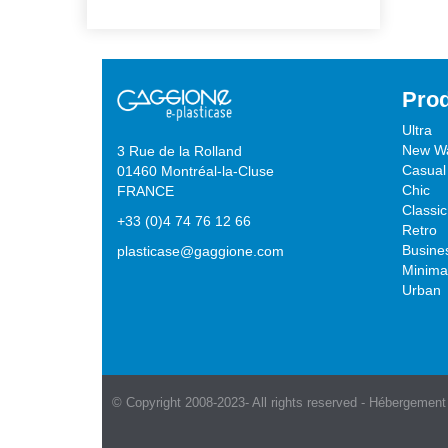
Prod
Ultra
New W
3 Rue de la Rolland
Casual
01460 Montréal-la-Cluse
Chic
FRANCE
Classic
+33 (0)4 74 76 12 66
Retro
Busine
plasticase@gaggione.com
Minimal
Urban
© Copyright 2008-2023- All rights reserved - Hébergement 