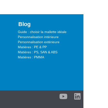
Blog
Guide : choisir la mallette idéale
Personnalisation intérieure
Personnalisation extérieure
Matières : PE & PP
Matières : PS, SAN & ABS
Matières : PMMA