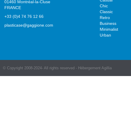
01460 Montréal-la-Cluse
Chic
FRANCE
Classic
+33 (0)4 74 76 12 66
Retro
Business
plasticase@gaggione.com
Minimalist
Urban
© Copyright 2008-2024- All rights reserved - Hébergement Agillia