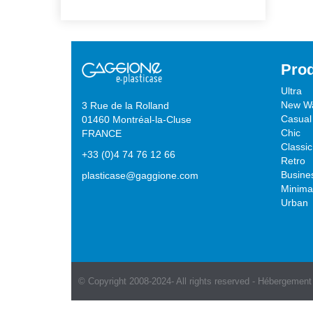
Pro
Ultra
New W
3 Rue de la Rolland
Casual
01460 Montréal-la-Cluse
Chic
FRANCE
Classic
+33 (0)4 74 76 12 66
Retro
Busine
plasticase@gaggione.com
Minimal
Urban
© Copyright 2008-2024- All rights reserved - Hébergement 