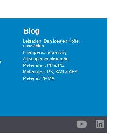
Blog
Leitfaden: Den idealen Koffer
auswählen
Innenpersonalisierung
Außenpersonalisierung
n
Materialien: PP & PE
Materialien: PS, SAN & ABS
Material: PMMA